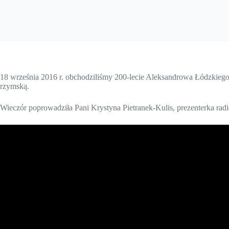
18 września 2016 r. obchodziliśmy 200-lecie Aleksandrowa Łódzkiego.
rzymską.
Wieczór poprowadziła Pani Krystyna Pietranek-Kulis, prezenterka rad