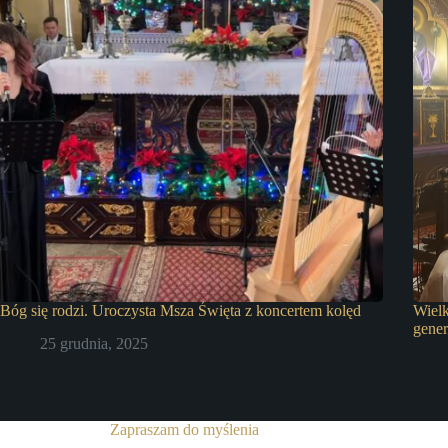
Bóg się rodzi. Uroczysta Msza Święta z koncertem kolęd
Wiel
gener
25 grudnia, 2025
Zapraszam do myślenia