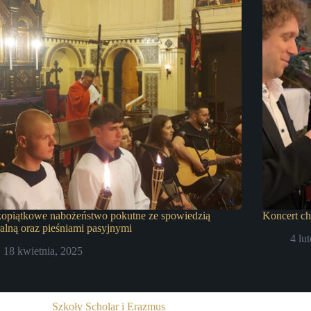
kopiątkowe nabożeństwo pokutne ze spowiedzią
Koncert c
alną oraz pieśniami pasyjnymi
4 lu
18 kwietnia, 2025
Szkoły Scholar i Erazmus