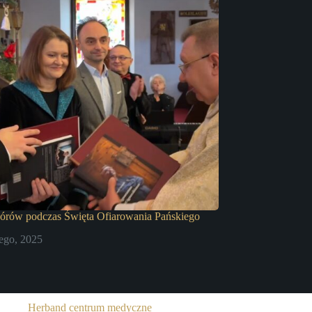
hórów podczas Święta Ofiarowania Pańskiego
tego, 2025
Herband centrum medyczne