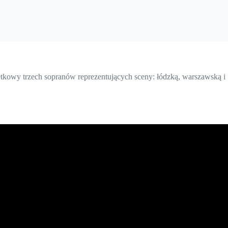
retkowy trzech sopranów reprezentujących sceny: łódzką, warszawską i