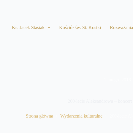
Przejdź
do
treści
Ks. Jacek Stasiak
Kościół św. St. Kostki
Rozważani
1 lutego, 2018
200-lecie Aleksandrowa – koncert
Strona główna
Wydarzenia kulturalne
200-lecie A