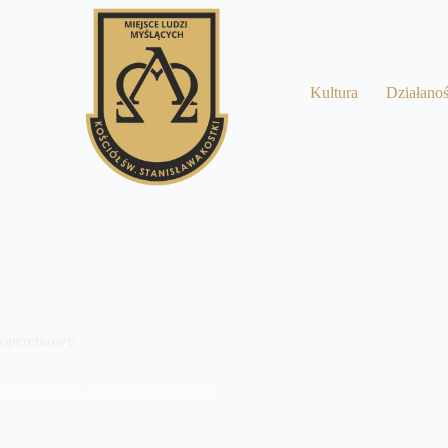
a
Kultura
Działano
 operetkowy
leksandrowa – koncert operetkowy