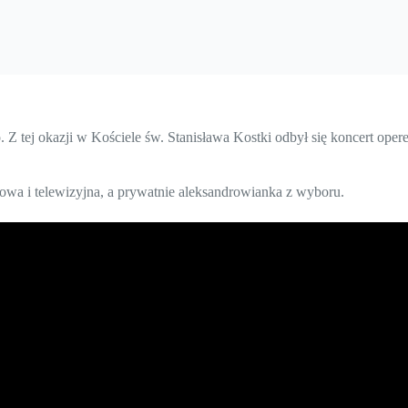
 Z tej okazji w Kościele św. Stanisława Kostki odbył się koncert ope
iowa i telewizyjna, a prywatnie aleksandrowianka z wyboru.