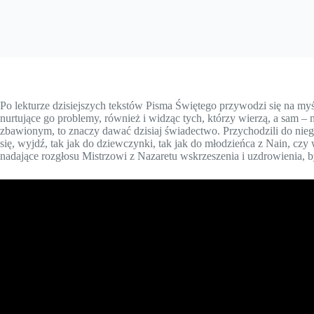
Po lekturze dzisiejszych tekstów Pisma Świętego przywodzi się na myś
nurtujące go problemy, również i widząc tych, którzy wierzą, a sam 
zbawionym, to znaczy dawać dzisiaj świadectwo. Przychodzili do nieg
się, wyjdź, tak jak do dziewczynki, tak jak do młodzieńca z Nain, cz
nadające rozgłosu Mistrzowi z Nazaretu wskrzeszenia i uzdrowienia, by