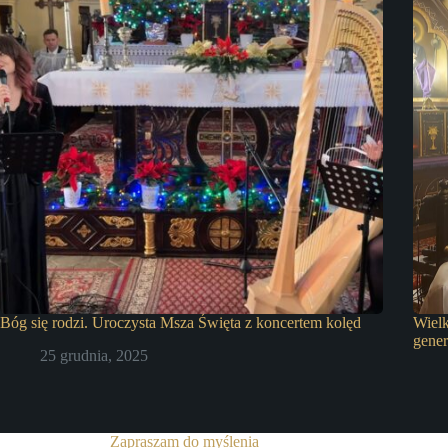
Bóg się rodzi. Uroczysta Msza Święta z koncertem kolęd
Wiel
gener
25 grudnia, 2025
Zapraszam do myślenia