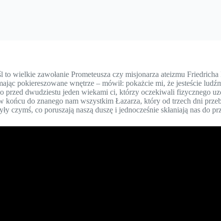
l to wielkie zawołanie Prometeusza czy misjonarza ateizmu Friedricha
– mając pokiereszowane wnętrze – mówił: pokażcie mi, że jesteście lu
o przed dwudziestu jeden wiekami ci, którzy oczekiwali fizycznego uz
y w końcu do znanego nam wszystkim Łazarza, który od trzech dni przeb
ły czymś, co poruszają naszą duszę i jednocześnie skłaniają nas do pr