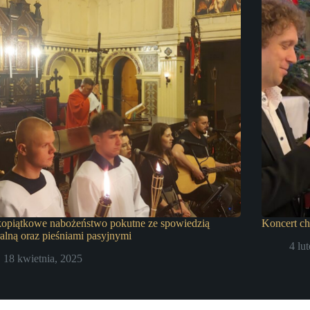
kopiątkowe nabożeństwo pokutne ze spowiedzią
Koncert c
alną oraz pieśniami pasyjnymi
4 lu
18 kwietnia, 2025