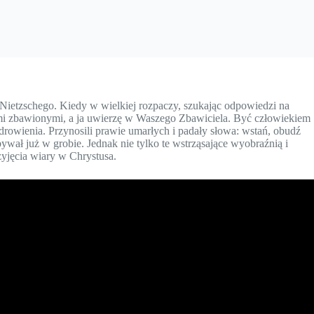
 Nietzschego. Kiedy w wielkiej rozpaczy, szukając odpowiedzi na
dźmi zbawionymi, a ja uwierzę w Waszego Zbawiciela. Być człowiekiem
drowienia. Przynosili prawie umarłych i padały słowa: wstań, obudź
ywał już w grobie. Jednak nie tylko te wstrząsające wyobraźnią i
zyjęcia wiary w Chrystusa.