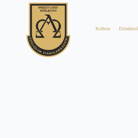
a
Kultura
Działano
8
Chrystusowe „Effata”