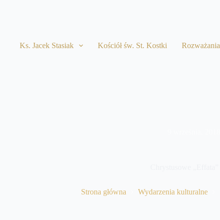
Przejdź
do
treści
Ks. Jacek Stasiak
Kościół św. St. Kostki
Rozważani
9 września, 201
Chrystusowe „Effata”
Strona główna
Wydarzenia kulturalne