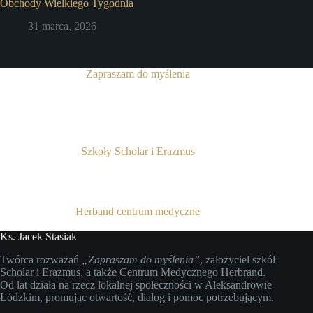
Obchody Wielkiego Tygodnia
31 marca, 2026
Zapraszam do myślenia
Szkoły Scholar i Erazmus
Herband centrum medyczne
Ks. Jacek Stasiak
Twórca rozważań
„Zapraszam do myślenia”
, założyciel szkół
Scholar i Erazmus, a także Centrum Medycznego Herbrand.
Od lat działa na rzecz lokalnej społeczności w Aleksandrowie
Łódzkim, promując otwartość, dialog i pomoc potrzebującym.