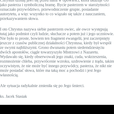
Chrystus dzisiaj jawi się przed nami w opowieści, która ukazuje Go
jako pasterza i symboliczną bramę. Bycie pasterzem w starożytności
oznaczało przywództwo, przewodniczenie grupie, posiadanie
autorytetu, a więc wszystko to co wiązało się także z nauczaniem,
przekazywaniem słowa.
I oto Chrystus nazywa siebie pasterzem owiec, ale owce występują
tutaj jako podmiot czyli ludzie, słuchacze a potem już i jego uczniowie.
Nie było to proste, bowiem ten fragment ewangelii, jest zaczerpnięty
jeszcze z czasów publicznej działalności Chrystusa, kiedy był wespół
ze swymi najbliższymi. Grono dwunastu potem siedemdziesięciu
dwóch apostołów, ciągle towarzyszyło Mistrzowi z Nazaretu.
Wydawało się, kiedy obserwowali jego znaki, cuda, wskrzeszenia,
rozmnożenie chleba, przywrócenie wzroku, uzdrowienie z trądu, takim
oczywistym, że nie może być innego przywódcy, pasterza, że nikt nie
może posiadać słowa, które ma taką moc a pochodzi i jest Jego
własnością.
Ale sytuacja radykalnie zmieniła się po Jego śmierci.
ks. Jacek Stasiak