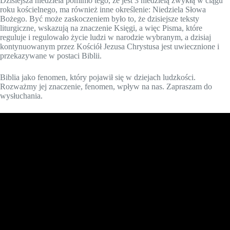
Dzisiejsza niedziela pomimo tego, że jest 3 niedzielą zwykłą w ciągu
roku kościelnego, ma również inne określenie: Niedziela Słowa
Bożego. Być może zaskoczeniem było to, że dzisiejsze teksty
liturgiczne, wskazują na znaczenie Księgi, a więc Pisma, które
reguluje i regulowało życie ludzi w narodzie wybranym, a dzisiaj
kontynuowanym przez Kościół Jezusa Chrystusa jest uwiecznione i
przekazywane w postaci Biblii.
Biblia jako fenomen, który pojawił się w
dziejach ludzkości.
Rozważmy jej znaczenie, fenomen, wpływ na nas. Zapraszam do
wysłuchania.