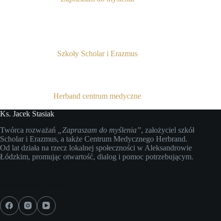
Szkoły Scholar i Erazmus
Herband centrum medyczne
Ks. Jacek Stasiak
Twórca rozważań
„Zapraszam do myślenia”
, założyciel szkół
Scholar i Erazmus, a także Centrum Medycznego Herbrand.
Od lat działa na rzecz lokalnej społeczności w Aleksandrowie
Łódzkim, promując otwartość, dialog i pomoc potrzebującym.
Media społecznościowe