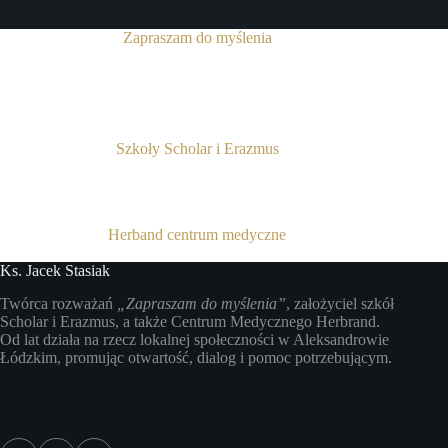
Zapraszam do myślenia
Szkoły Scholar i Erazmus
Herband centrum medyczne
Ks. Jacek Stasiak
Twórca rozważań
„Zapraszam do myślenia”
, założyciel szkół
Scholar i Erazmus, a także Centrum Medycznego Herbrand.
Od lat działa na rzecz lokalnej społeczności w Aleksandrowie
Łódzkim, promując otwartość, dialog i pomoc potrzebującym.
Media społecznościowe