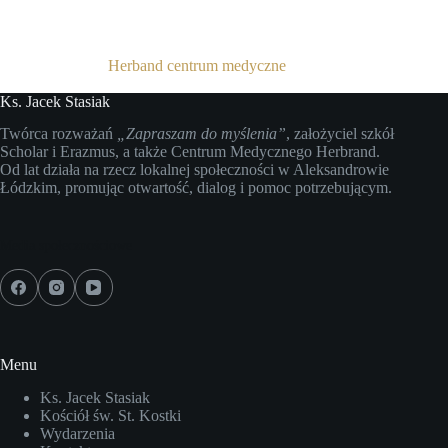
Herband centrum medyczne
Ks. Jacek Stasiak
Twórca rozważań
„Zapraszam do myślenia”
, założyciel szkół
Scholar i Erazmus, a także Centrum Medycznego Herbrand.
Od lat działa na rzecz lokalnej społeczności w Aleksandrowie
Łódzkim, promując otwartość, dialog i pomoc potrzebującym.
Media społecznościowe
Menu
Ks. Jacek Stasiak
Kościół św. St. Kostki
Wydarzenia