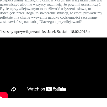
Rozpoczynamy szczególny czas, w którym nie wszystkim dane jest
uczestniczyć albo nie wszyscy rozumieją, że powinni uczestniczyć.
Bycie uprzywilejowanym to możliwość usłyszenia słowa, to
dotknięcie przez Boga, to stworzenie sytuacji, w której prowadzimy
refleksję i na chwilę wyrwani z natłoku codzienności zaczynamy
zastanawiać się nad sobą. Dlaczego uprzywilejowani?
Jesteśmy uprzywilejowani | ks. Jacek Stasiak | 18.02.2018 r.