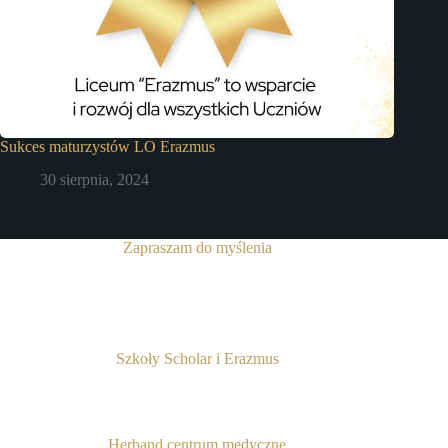
Sukces maturzystów LO Erazmus
30 sierpnia, 2024
Zapraszam do myślenia
Szkoły Scholar i Erazmus
Herband centrum medyczne