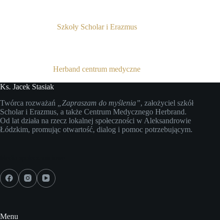
Szkoły Scholar i Erazmus
Herband centrum medyczne
Ks. Jacek Stasiak
Twórca rozważań
„Zapraszam do myślenia”
, założyciel szkół
Scholar i Erazmus, a także Centrum Medycznego Herbrand.
Od lat działa na rzecz lokalnej społeczności w Aleksandrowie
Łódzkim, promując otwartość, dialog i pomoc potrzebującym.
Media społecznościowe
Menu