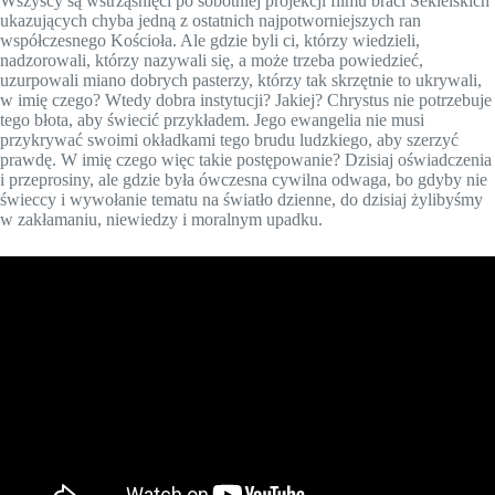
Wszyscy są wstrząśnięci po sobotniej projekcji filmu braci Sekielskich
ukazujących chyba jedną z ostatnich najpotworniejszych ran
współczesnego Kościoła. Ale gdzie byli ci, którzy wiedzieli,
nadzorowali, którzy nazywali się, a może trzeba powiedzieć,
uzurpowali miano dobrych pasterzy, którzy tak skrzętnie to ukrywali,
w imię czego? Wtedy dobra instytucji? Jakiej? Chrystus nie potrzebuje
tego błota, aby świecić przykładem. Jego ewangelia nie musi
przykrywać swoimi okładkami tego brudu ludzkiego, aby szerzyć
prawdę. W imię czego więc takie postępowanie? Dzisiaj oświadczenia
i przeprosiny, ale gdzie była ówczesna cywilna odwaga, bo gdyby nie
świeccy i wywołanie tematu na światło dzienne, do dzisiaj żylibyśmy
w zakłamaniu, niewiedzy i moralnym upadku.