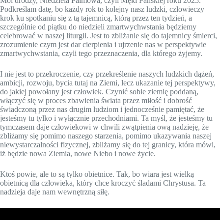
Moi drodzy, Niedziela Palmowa, czyli Męki Pańskiej roku 2025.
Podkreślam datę, bo każdy rok to kolejny nasz ludzki, człowieczy
krok ku spotkaniu się z tą tajemnicą, którą przez ten tydzień, a
szczególnie od piątku do niedzieli zmartwychwstania będziemy
celebrować w naszej liturgii. Jest to zbliżanie się do tajemnicy śmierci,
zrozumienie czym jest dar cierpienia i ujrzenie nas w perspektywie
zmartwychwstania, czyli tego przeznaczenia, dla którego żyjemy.
I nie jest to przekroczenie, czy przekreślenie naszych ludzkich dążeń,
ambicji, rozwoju, bycia tutaj na Ziemi, lecz ukazanie tej perspektywy,
do jakiej powołany jest człowiek. Czynić sobie ziemię poddaną,
włączyć się w proces zbawienia świata przez miłość i dobrość
świadczoną przez nas drugim ludziom i jednocześnie pamiętać, że
jesteśmy tu tylko i wyłącznie przechodniami. Ta myśl, że jesteśmy tu
tymczasem daje człowiekowi w chwili zwątpienia ową nadzieję, że
zbliżamy się pomimo naszego starzenia, pomimo ukazywania naszej
niewystarczalności fizycznej, zbliżamy się do tej granicy, która mówi,
iż będzie nowa Ziemia, nowe Niebo i nowe życie.
Ktoś powie, ale to są tylko obietnice. Tak, bo wiara jest wielką
obietnicą dla człowieka, który chce kroczyć śladami Chrystusa. Ta
nadzieja daje nam wewnętrzną siłę.