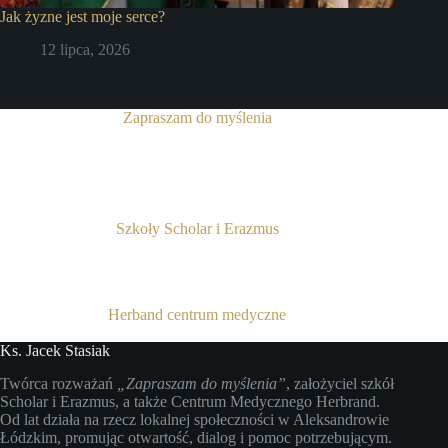
Jak żyzne jest moje serce?
12 lipca, 2026
Zapraszam do myślenia
Szkoły Scholar i Erazmus
Herband centrum medyczne
Ks. Jacek Stasiak
Twórca rozważań
„Zapraszam do myślenia”
, założyciel szkół
Scholar i Erazmus, a także Centrum Medycznego Herbrand.
Od lat działa na rzecz lokalnej społeczności w Aleksandrowie
Łódzkim, promując otwartość, dialog i pomoc potrzebującym.