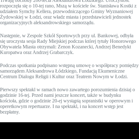
Trwają obchody 200-lecia Aleksandrowa Łódzkiego. Uroczystość
rozpoczęła się o 10-tej rano, Mszą w kościele św. Stanisława Kostki z
udziałem Symchy Kellera, przewodniczącego Gminy Wyznaniowej
Żydowskiej w Łodzi, oraz władz miasta i przedstawicieli jednostek
organizacyjnych aleksandrowskiego samorządu.
Następnie, w Zespole Szkół Sportowych przy ul. Bankowej, odbyła
się uroczysta sesja Rady Miejskiej podczas której tytuły Honorowego
Obywatela Miasta otrzymali: Zenon Kozanecki, Andrzej Benedykt
Kuropatwa oraz Andrzej Grabarczyk.
Podczas spotkania podpisano wstępną umowę o współpracy pomiędzy
samorządem Aleksandrowa Łódzkiego, Fundacją Ekumeniczne
Centrum Dialogu Religii i Kultur oraz Teatrem Nowym w Łodzi.
Pierwszy spektakl w ramach nowo zawartego porozumienia dzisiaj o
godzinie 16-tej. Przed nami jeszcze koncert, także w budynku
kościoła, gdzie o godzinie 20-ej wystąpią sopranistki w operowym i
operetkowym repertuarze. I na spektakl, i na koncert wstęp jest
bezpłatny.