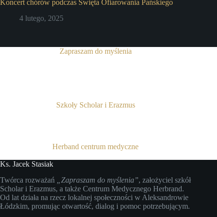
Koncert chórów podczas Święta Ofiarowania Pańskiego
4 lutego, 2025
Zapraszam do myślenia
Szkoły Scholar i Erazmus
Herband centrum medyczne
Ks. Jacek Stasiak
Twórca rozważań
„Zapraszam do myślenia”
, założyciel szkół
Scholar i Erazmus, a także Centrum Medycznego Herbrand.
Od lat działa na rzecz lokalnej społeczności w Aleksandrowie
Łódzkim, promując otwartość, dialog i pomoc potrzebującym.