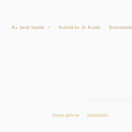
Przejdź
do
treści
Ks. Jacek Stasiak
Kościół św. St. Kostki
Rozważani
16 maja, 2022
Piąta Niedziela Wielkano
Strona główna
Aktualności
Piąta Ni