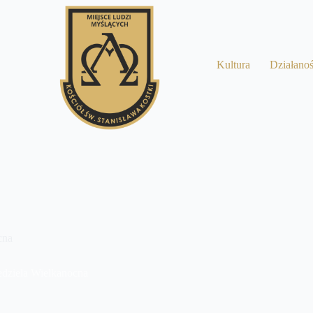
a
Kultura
Działano
cna
edziela Wielkanocna