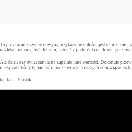
To przykazanie zwane nowym, przykazanie miłości, jest nam znane ju
udzielać pomocy, być dobrym, patrzeć z godnością na drugiego człow
Ale dzisiejszy świat stawia na zupełnie inne wartości. Dokonuje prz
duszy zatarliśmy tę pamięć o podstawowych naszych zobowiązaniach.
ks. Jacek Stasiak