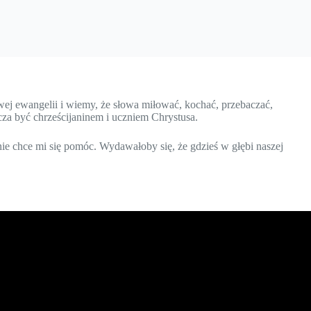
j ewangelii i wiemy, że słowa miłować, kochać, przebaczać,
za być chrześcijaninem i uczniem Chrystusa.
ie chce mi się pomóc. Wydawałoby się, że gdzieś w głębi naszej