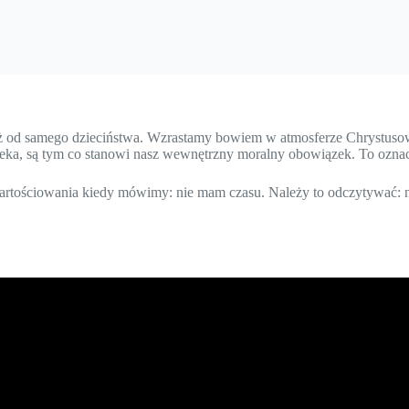
ż od samego dzieciństwa. Wzrastamy bowiem w atmosferze Chrystusowe
ieka, są tym co stanowi nasz wewnętrzny moralny obowiązek. To oznac
ewartościowania kiedy mówimy: nie mam czasu. Należy to odczytywać: n