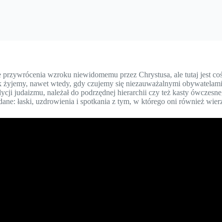
zywrócenia wzroku niewidomemu przez Chrystusa, ale tutaj jest coś w
jak żyjemy, nawet wtedy, gdy czujemy się niezauważalnymi obywatelami 
ycji judaizmu, należał do podrzędnej hierarchii czy też kasty ówczes
dane: łaski, uzdrowienia i spotkania z tym, w którego oni również wierz