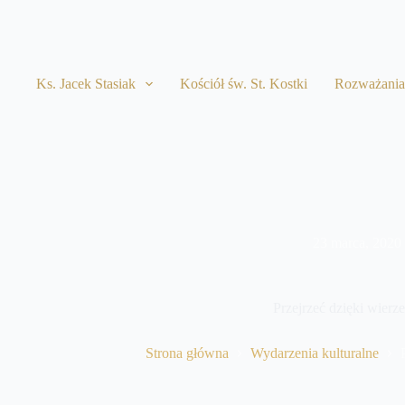
Przejdź
do
treści
Ks. Jacek Stasiak
Kościół św. St. Kostki
Rozważani
23 marca, 2020
Przejrzeć dzięki wierze
Strona główna
Wydarzenia kulturalne