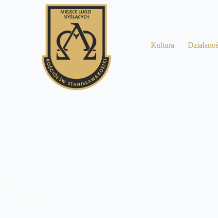
a
Kultura
Działano
Przejrzeć dzięki wierze