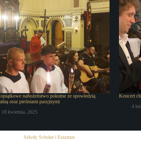
kopiątkowe nabożeństwo pokutne ze spowiedzią
Koncert c
alną oraz pieśniami pasyjnymi
4 lu
18 kwietnia, 2025
Szkoły Scholar i Erazmus