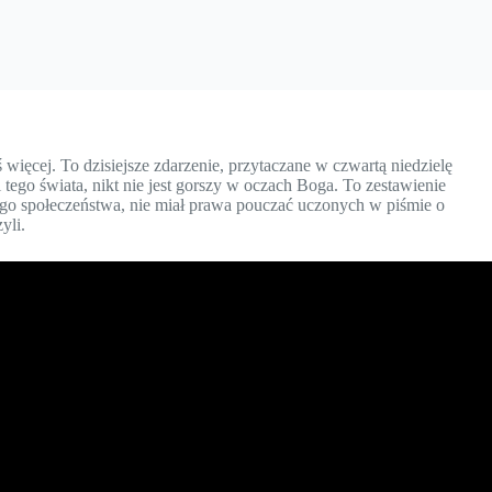
ięcej. To dzisiejsze zdarzenie, przytaczane w czwartą niedzielę
tego świata, nikt nie jest gorszy w oczach Boga. To zestawienie
nego społeczeństwa, nie miał prawa pouczać uczonych w piśmie o
yli.