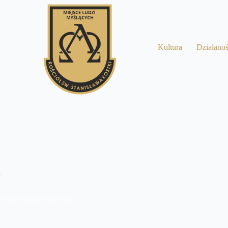
a
Kultura
Działano
5
a
Święto chrztu Chrystusa