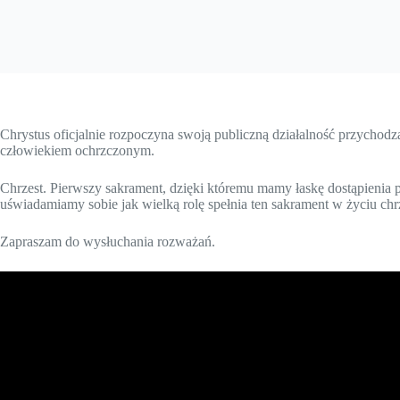
Chrystus oficjalnie rozpoczyna swoją publiczną działalność przychodząc
człowiekiem ochrzczonym.
Chrzest. Pierwszy sakrament, dzięki któremu mamy łaskę dostąpienia p
uświadamiamy sobie jak wielką rolę spełnia ten sakrament w życiu chr
Zapraszam do wysłuchania rozważań.