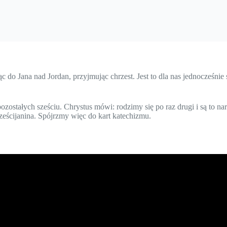
 do Jana nad Jordan, przyjmując chrzest. Jest to dla nas jednocześnie 
ozostałych sześciu. Chrystus mówi: rodzimy się po raz drugi i są to n
ześcijanina. Spójrzmy więc do kart katechizmu.