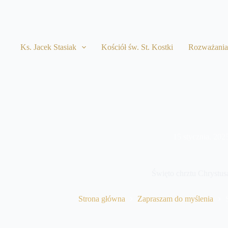
Przejdź
do
treści
Ks. Jacek Stasiak
Kościół św. St. Kostki
Rozważani
15 stycznia, 202
Święto chrztu Chrystus
Strona główna
Zapraszam do myślenia