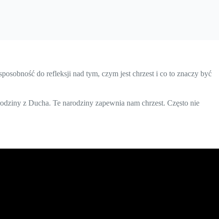
sposobność do refleksji nad tym, czym jest chrzest i co to znaczy być
arodziny z Ducha. Te narodziny zapewnia nam chrzest. Często nie