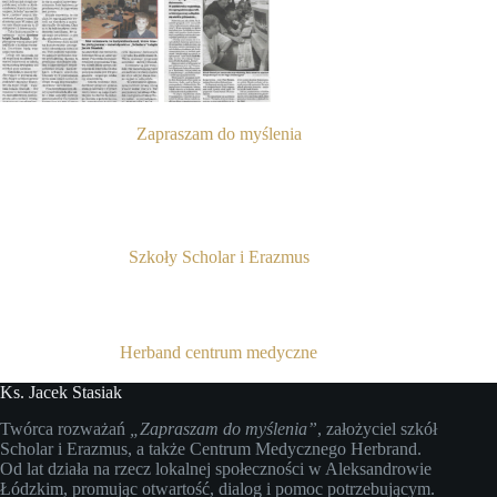
Zapraszam do myślenia
Szkoły Scholar i Erazmus
Herband centrum medyczne
Ks. Jacek Stasiak
Twórca rozważań
„Zapraszam do myślenia”
, założyciel szkół
Scholar i Erazmus, a także Centrum Medycznego Herbrand.
Od lat działa na rzecz lokalnej społeczności w Aleksandrowie
Łódzkim, promując otwartość, dialog i pomoc potrzebującym.