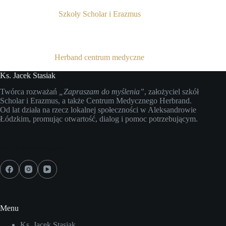
Szkoły Scholar i Erazmus
Herband centrum medyczne
Ks. Jacek Stasiak
Twórca rozważań
„Zapraszam do myślenia”
, założyciel szkół
Scholar i Erazmus, a także Centrum Medycznego Herbrand.
Od lat działa na rzecz lokalnej społeczności w Aleksandrowie
Łódzkim, promując otwartość, dialog i pomoc potrzebującym.
Media społecznościowe
Menu
Ks. Jacek Stasiak