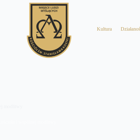
a
Kultura
Działano
1
ej modlitwy
ościoła i wspólnej modlitwy