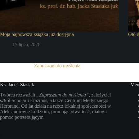
Moja najnowsza książka już dostępna
Oto d
15 lipca, 2026
Zapraszam do myślenia
Ks. Jacek Stasiak
Men
Twórca rozważań
„Zapraszam do myślenia”
, założyciel
szkół Scholar i Erazmus, a także Centrum Medycznego
Herbrand. Od lat działa na rzecz lokalnej społeczności w
Aleksandrowie Łódzkim, promując otwartość, dialog i
pomoc potrzebującym.
Media społecznościowe