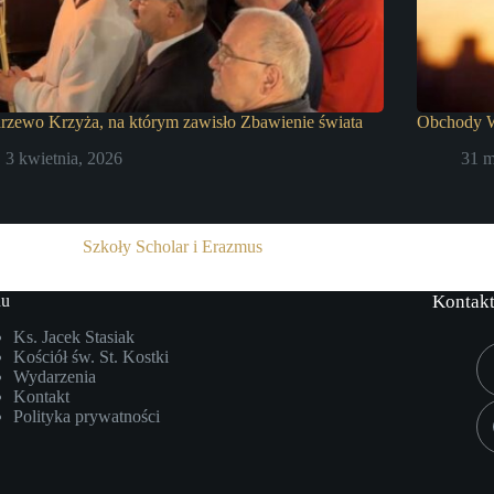
rzewo Krzyża, na którym zawisło Zbawienie świata
Obchody W
3 kwietnia, 2026
31 m
Szkoły Scholar i Erazmus
u
Kontak
Ks. Jacek Stasiak
Kościół św. St. Kostki
Wydarzenia
Kontakt
Polityka prywatności