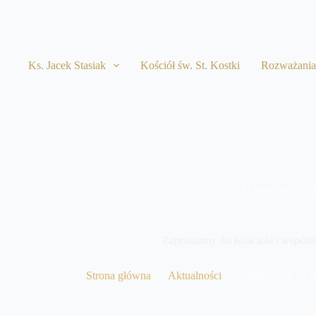
Przejdź
do
treści
Ks. Jacek Stasiak
Kościół św. St. Kostki
Rozważani
31 sierpnia, 202
Zapraszamy do Kościoła i wspóln
Strona główna
Aktualności
Zapraszamy do K