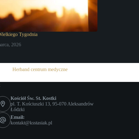
ielkiego Tygodnia
arca, 2026
Herband centrum medyczne
t
Kościół Św. St. Kostki
pl. T. Kościuszki 13, 95-070 Aleksandrów
Łódzki
Email:
kontakt@ksstasiak.pl