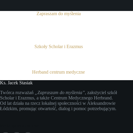
Zapraszam do myślenia
Szkoły Scholar i Erazmus
Herband centrum medyczne
Ks. Jacek Stasiak
Twórca rozważań
„Zapraszam do myślenia”
, założyciel szkół
Scholar i Erazmus, a także Centrum Medycznego Herbrand.
Od lat działa na rzecz lokalnej społeczności w Aleksandrowie
Łódzkim, promując otwartość, dialog i pomoc potrzebującym.
Media społecznościowe