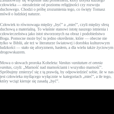
Zastanówmy się wspólnie nad problemem, który dotyka każdego
człowieka — niezależnie od poziomu religijności czy rozwoju
duchowego. Chodzi o próbę zrozumienia tego, co święty Tomasz
mówił o ludzkiej naturze.
Człowiek to równowaga między „być” a „mieć”, czyli między sferą
duchową a materialną. To właśnie stanowi istotę naszego istnienia i
człowieczeństwa jako istot stworzonych na obraz i podobieństwo
Boga. Pomocne może być tu jedno określenie, które — obecne nie
tylko w Biblii, ale też w literaturze światowej i dorobku kulturowym
ludzkości — stało się aforyzmem, hasłem, a dla wielu także życiowym
drogowskazem.
Mowa o słowach proroka Koheleta:
Vanitas vanitatum et omnia
vanitas
, czyli: „Marność nad marnościami i wszystko marność”.
Spróbujmy zmierzyć się z tą prawdą, by odpowiedzieć sobie, ile w nas
jest człowieka myślącego wyłącznie w kategoriach „mieć”, a ile tego,
który wciąż kieruje się zasadą „być”.