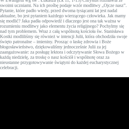
W Ewangelii wg św . Łukasza (Łk 11, 1-13) Chrystus rozmawia ze
swoimi uczniami. Na ich prośbę podaje wzór modlitwy „Ojcze nasz”.
Pytanie, które padło wtedy, przed dwoma tysiącami lat jest nadal
aktualne, bo jest pytaniem każdego wierzącego człowieka. Jak mamy
się modlić? Jaka padła odpowiedź i dlaczego jest ona tak ważna w
rozumieniu modlitwy jako elementu życia religijnego? Pochylmy się
nad tym problemem. Wraz z całą wspólnotą kościoła św. Stanisława
Kostki modliliśmy się również w intencji Julii, która obchodziła swoje
święto patronalne – imieniny. Prosząc o łaskę zdrowia i Boże
błogosławieństwo, dziękowaliśmy jednocześnie Julii za jej
zaangażowanie: za posługę lektora i odczytywanie Słowa Bożego w
każdą niedzielę, za troskę o nasz kościół i wspólnotę oraz za
nieustanne przygotowywanie świątyni do każdej eucharystycznej
celebracji.