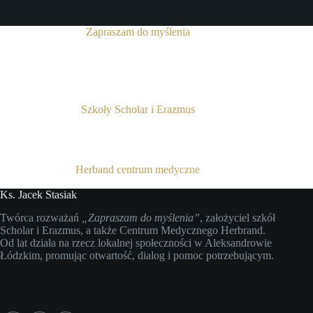
Zapraszam do myślenia
Szkoły Scholar i Erazmus
Herband centrum medyczne
Ks. Jacek Stasiak
Twórca rozważań
„Zapraszam do myślenia”
, założyciel szkół
Scholar i Erazmus, a także Centrum Medycznego Herbrand.
Od lat działa na rzecz lokalnej społeczności w Aleksandrowie
Łódzkim, promując otwartość, dialog i pomoc potrzebującym.
Media społecznościowe