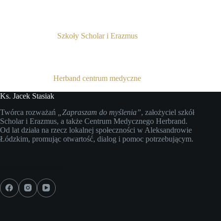
Szkoły Scholar i Erazmus
Herband centrum medyczne
Ks. Jacek Stasiak
Twórca rozważań
„Zapraszam do myślenia”
, założyciel szkół
Scholar i Erazmus, a także Centrum Medycznego Herbrand.
Od lat działa na rzecz lokalnej społeczności w Aleksandrowie
Łódzkim, promując otwartość, dialog i pomoc potrzebującym.
Media społecznościowe