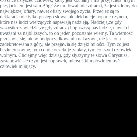
Co chce usłyszeć człowiek, który jest kochany i ma przyjaciela, a tym
przyjacielem jest sam Bóg? Że umiłował, nie zdradzi, że jest zdolny do
największej ofiary, nawet ofiary swojego życia. Przecież są to
deklaracje nie tylko pustego słowa, ale deklaracje poparte czynem,
które nas ludzi wierzących napawają nadzieją. Nadzieją,że gdy
wszystko zawiedzie,że gdy zdradzą i opuszczą nas ludzie, nawet ci
uważani za najbliższych, to on jeden pozostanie wierny. Ta wierność
przejawia się, nie w podporządkowaniu nakazowi, nie jest ona
zadekretowana z góry, ale przejawia się dzięki miłości. Tym co jest
bezinteresowne, tym co nie oczekuje zapłaty, tym co czyni człowieka
wolnym. Chciejmy więc dzisiaj, gdy słyszymy te słowa Chrystusa,
zastanowić się czym jest naprawdę miłość i kim powinien być
człowiek miłujący.