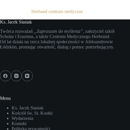
Herband centrum medyczne
Ks. Jacek Stasiak
Twórca rozważań
„Zapraszam do myślenia”
, założyciel szkół
Scholar i Erazmus, a także Centrum Medycznego Herbrand.
Od lat działa na rzecz lokalnej społeczności w Aleksandrowie
Łódzkim, promując otwartość, dialog i pomoc potrzebującym.
Media społecznościowe
Menu
Ks. Jacek Stasiak
Kościół św. St. Kostki
Wydarzenia
Kontakt
Polityka prywatności