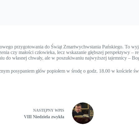
howego przygotowania do Świąt Zmartwychwstania Pańskiego. To wyjąt
iczenia czy małości człowieka, lecz wskazanie głębszej perspektywy – 
niu do własnej chwały, ale w poszukiwaniu najwyższej tajemnicy – Bo
icznym posypaniem głów popiołem w środę o godz. 18.00 w kościele 
NASTĘPNY
WPIS
VIII Niedziela zwykła