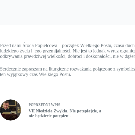
Przed nami Środa Popielcowa – początek Wielkiego Postu, czasu duc
ludzkiego życia i jego przemijalności. Nie jest to jednak wyraz ogran
odkrywania prawdziwej wielkości, dobroci i doskonałości, nie w dąże
Serdecznie zapraszam na liturgiczne rozważania połączone z symbol
ten wyjątkowy czas Wielkiego Postu.
POPRZEDNI
WPIS
VII Niedziela Zwykła. Nie potępiajcie, a
nie będziecie potępieni.