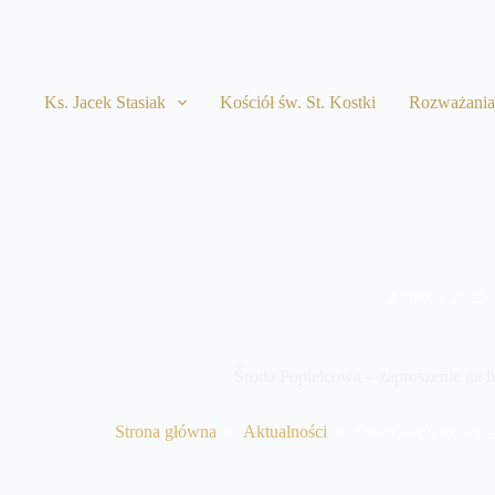
Przejdź
do
treści
Ks. Jacek Stasiak
Kościół św. St. Kostki
Rozważani
2 marca, 2025
Środa Popielcowa – zaproszenie na li
Strona główna
Aktualności
Środa Popielcowa – 