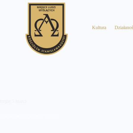
a
Kultura
Działano
turgię 5 marca
zaproszenie na liturgię 5 marca