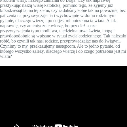
Problem wiary, naszego zaufania do Boga. Czy tak naprawdę
praktykując naszą wiarę katolicką, pomimo tego, że żyjemy już
kilkadziesiąt lat na tej ziemi, czy zadaliśmy sobie tak na poważnie, bez
patrzenia na przyzwyczajenia i wychowanie w domu rodzinnym
pytanie, dlaczego wierzę i po co jest mi potrzebna ta wiara. A tak
naprawdę, czy autentycznie wierzę, bo przecież nasze
przyzwyczajenia typu modlitwa, niedzielna msza święta, mogą i
prawdopodobnie są wpisane w rytuał życia codziennego. Tak należało
robić, bo czynili tak nasi rodzice, przyprowadzając nas do świątyni.
Czynimy to my, przekazujemy następcom. Ale to jedno pytanie, od
którego wszystko zależy, dlaczego wierzę i do czego potrzebna jest mi
wiara?