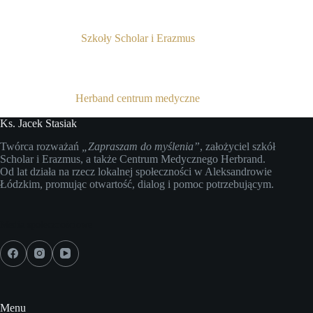
Szkoły Scholar i Erazmus
Herband centrum medyczne
Ks. Jacek Stasiak
Twórca rozważań
„Zapraszam do myślenia”
, założyciel szkół
Scholar i Erazmus, a także Centrum Medycznego Herbrand.
Od lat działa na rzecz lokalnej społeczności w Aleksandrowie
Łódzkim, promując otwartość, dialog i pomoc potrzebującym.
Media społecznościowe
Menu