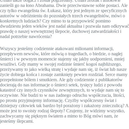
Umarł także bogacz i został pogrzebany. Umarł żebrak i aniołowie
zanieśli go na łono Abrahama. Dwie przeciwstawne sobie postaci. Ale
czy tylko ewangelista św. Łukasz, który jest jednym ze specyficznych
autorów w odróżnieniu do pozostałych trzech ewangelistów, mówi o
konkretnych ludziach? Czy mimo to ta przypowieść pomimo
dwudziestu jeden wieków jest nadal aktualna i pozwala nam odkrywać
prawdę o naszej wewnętrznej ślepocie, duchowej zatwardziałości i
nadal potrzebie nawrócenia?
Wszyscy jesteśmy codziennie atakowani milionami informacji,
przepływem newsów, które mówią o tragediach, o biedzie, o nagłej
śmierci i w pewnym momencie stajemy się jakby uodpornieni, mniej
wrażliwi. Gdy mamy w swojej rodzinie śmierć kogoś najbliższego,
przeżywamy to jako wielką stratę i wydaje nam się, iż świat lub nasze
życie dobiega końca i zostaje zamknięty pewien rozdział. Serce mamy
przepełnione bólem i smutkiem. Ale gdy codziennie z publikatorów
docierają do nas informacje o śmierci setek, tysięcy ludzi z powodu
katastrof czy innych czynników zewnętrznych, to wydaje nam się to
oczywiste. Nie budzi to w nas żadnego odruchu współczucia, litości,
po prostu przyjmujemy informację. Czyżby współczesny świat i
dzisiejszy człowiek tak bardzo był porażony i zakażony znieczulicą? A
może jest to swoisty rodzaj ślepoty? Czujemy, że widzimy wszystko,
zachwycamy się pięknym światem a mimo to Bóg mówi nam, że
jesteśmy ślepcami.