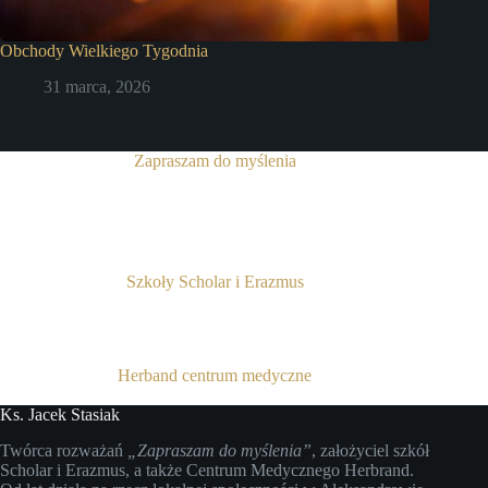
Obchody Wielkiego Tygodnia
31 marca, 2026
Zapraszam do myślenia
Szkoły Scholar i Erazmus
Herband centrum medyczne
Ks. Jacek Stasiak
Twórca rozważań
„Zapraszam do myślenia”
, założyciel szkół
Scholar i Erazmus, a także Centrum Medycznego Herbrand.