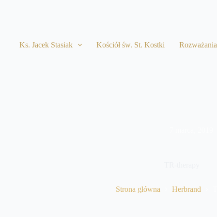
Przejdź
do
treści
Ks. Jacek Stasiak
Kościół św. St. Kostki
Rozważani
7 marca, 2019
TR-therapy
Strona główna
Herbrand
T