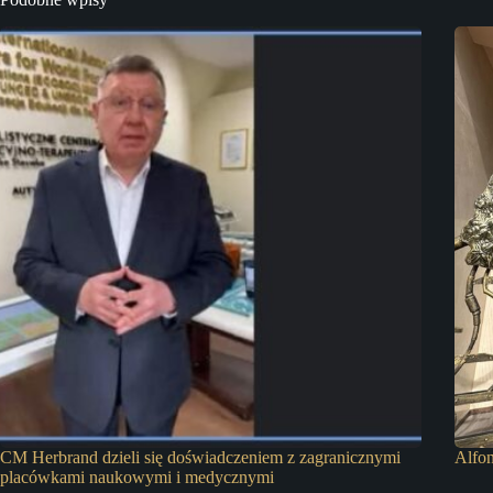
CM Herbrand dzieli się doświadczeniem z zagranicznymi
Alfo
placówkami naukowymi i medycznymi