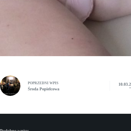
POPRZEDNI
WPIS
10.03.2
Środa Popielcowa
"
Podobne wpisy