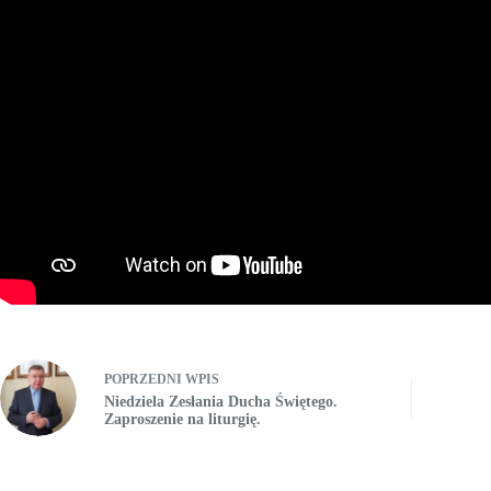
POPRZEDNI
WPIS
Niedziela Zesłania Ducha Świętego.
Zaproszenie na liturgię.