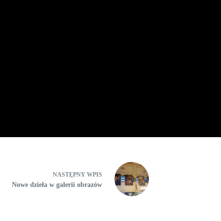
NASTĘPNY
WPIS
Nowe dzieła w galerii obrazów