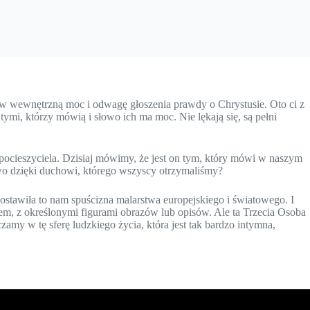
, w wewnętrzną moc i odwagę głoszenia prawdy o Chrystusie. Oto ci z
tymi, którzy mówią i słowo ich ma moc. Nie lękają się, są pełni
pocieszyciela. Dzisiaj mówimy, że jest on tym, który mówi w naszym
two dzięki duchowi, którego wszyscy otrzymaliśmy?
tawiła to nam spuścizna malarstwa europejskiego i światowego. I
giem, z określonymi figurami obrazów lub opisów. Ale ta Trzecia Osoba
amy w tę sferę ludzkiego życia, która jest tak bardzo intymna,