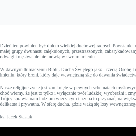
Dzień ten powinien być dniem wielkiej duchowej radości. Powstanie, 
małej grupy dwunastu zalęknionych, przestraszonych, zabarykadowanych 
odwagi i męstwa ale nie mówią w swoim imieniu.
W dawnym tłumaczeniu Biblii, Ducha Świętego jako Trzecią Osobę Tró
imieniu, który broni, który daje wewnętrzną siłę do dawania świade
Nasze religijne życie jest zamknięte w pewnych schematach myślowy
choć wiemy, że jest to tylko i wyłącznie twór ludzkiej wyobraźni i z
Trójcy sprawia nam ludziom wierzącym i trzeba to przyznać, największ
delikatna i prywatna. W sferę ducha, gdzie ważą się losy wewnętrzne
ks. Jacek Stasiak