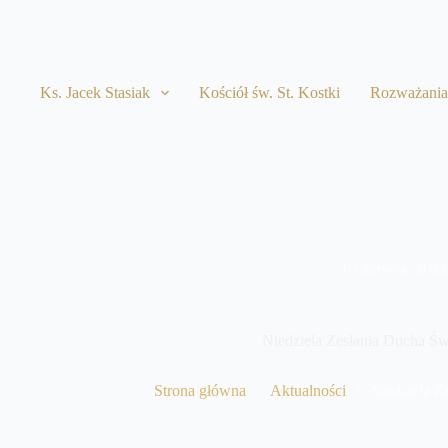
Przejdź
do
treści
Ks. Jacek Stasiak
Kościół św. St. Kostki
Rozważani
6 czerwca, 2022
Niedziela Zesłania Ducha Św
Strona główna
Aktualności
Niedziela Z