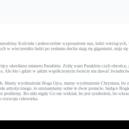
narodziny Kościoła i jednocześnie wyposażenie nas, ludzi wierzących
w wieczerniku ludzi po zesłaniu ducha stają się gigantami, staja się 
jcy określano mianem Parakleta. Ześlę wam Parakleta czyli obrońcę, 
ctwa. Ale kto i gdzie w jakim współczesnym świecie ma dawać świadec
ch. Mamy wyobrażenie Boga Ojca, mamy wyobrażenie Chrystusa, bo zos
mysłu artystycznego, to utożsamiamy sobie te dwie postacie, będące Bo
e problemy. Bo nikt nigdy Go nie widział, bo jest symbolem, bo wkracz
go rozwoju człowieka.