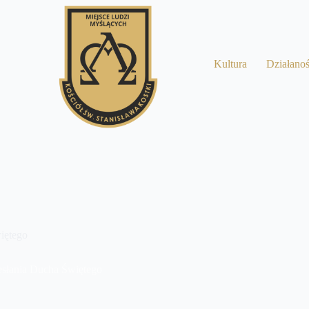
a
Kultura
Działano
iętego
esłania Ducha Świętego